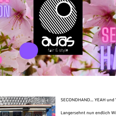
SECONDHAND… YEAH und 
Langersehnt nun endlich Wi