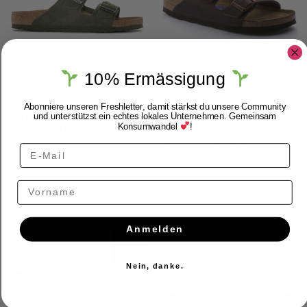
10% Ermässigung
Birkenstock
Birkenstock
Abonniere unseren Freshletter, damit stärkst du unsere Community
Birkenstock
Birkenstock
und unterstützst ein echtes lokales Unternehmen. Gemeinsam
Arizona Desert
Arizona Habana
Konsumwandel
!
Dust Thyme
Naturleder geölt
Vegan
Weichbettung
CHF
99.00
CHF
139.00
Vorname
Anmelden
NEU
Nein, danke.