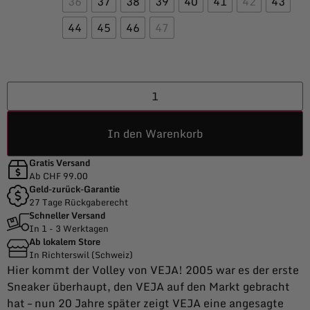
36
37
38
39
40
41
42
43
44
45
46
47
In den Warenkorb
Gratis Versand
Ab CHF 99.00
Geld-zurück-Garantie
27 Tage Rückgaberecht
Schneller Versand
In 1 - 3 Werktagen
Ab lokalem Store
In Richterswil (Schweiz)
Hier kommt der Volley von VEJA! 2005 war es der erste
Sneaker überhaupt, den VEJA auf den Markt gebracht
hat – nun 20 Jahre später zeigt VEJA eine angesagte