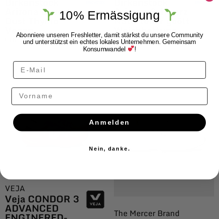
Birkenstock
Birkenstock
Arizona Desert
Arizona Schwarz
10% Ermässigung
Dust Thyme
Naturleder geölt
Vegan
Weichbettung
Abonniere unseren Freshletter, damit stärkst du unsere Community
CHF
99.00
CHF
139.00
und unterstützst ein echtes lokales Unternehmen. Gemeinsam
Konsumwandel
!
Vorname
Anmelden
Nein, danke.
VEJA
Veja CONDOR 3
ADVANCED
The Mercer Brand
ENGINERED-