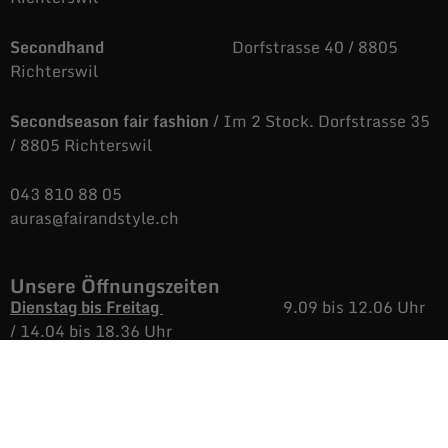
Secondhand
Dorfstrasse 40 / 8805
Richterswil
Secondseason fair fashion
/ Im 2 Stock. Dorfstrasse 35
/ 8805 Richterswil
043 810 88 05
auras@fairandstyle.ch
Unsere Öffnungszeiten
Dienstag bis Freitag
9.09 bis 12.06 Uhr
/
14.04 bis 18.36 Uhr
Samstags
9.09 bis 16.38 Uhr
Montags
Nicht immer aber