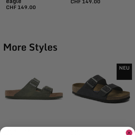
eagle
CHF
149.00
CHF
149.00
More Styles
NEU
Birkenstock
Birkenstock