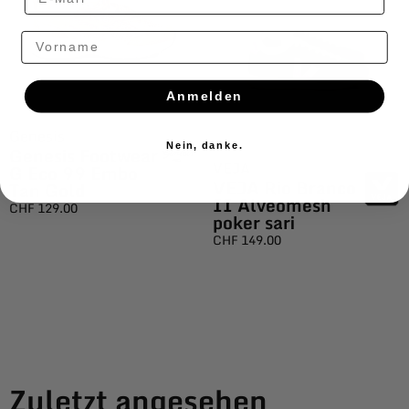
Vorname
Anmelden
Genesis
Nein, danke.
Genesis Footwear
VEJA
G Eco 99 Embo
VEJA Rio Branco
Tan Gold
II Alveomesh
CHF
129.00
poker sari
CHF
149.00
Zuletzt angesehen