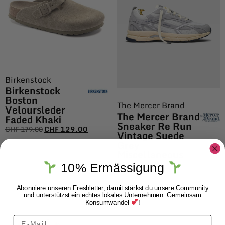
Birkenstock
Birkenstock
Boston
The Mercer Brand
Veloursleder
The Mercer Brand
Faded Khaki
Sneaker Re Run
CHF
179.00
CHF
129.00
Vintage Suede
Grey
Miscellaneous
CHF
169.00
10% Ermässigung
Abonniere unseren Freshletter, damit stärkst du unsere Community
und unterstützst ein echtes lokales Unternehmen. Gemeinsam
Konsumwandel
!