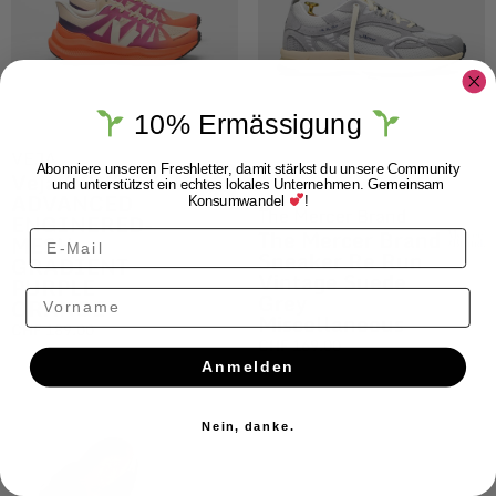
10% Ermässigung
VEJA
Abonniere unseren Freshletter, damit stärkst du unsere Community
Veja CONDOR 3
und unterstützst ein echtes lokales Unternehmen. Gemeinsam
ADVANCED
Konsumwandel
!
The Mercer Brand
ENGINERED-
The Mercer Brand
MESH
Sneaker Re Run
GRADIENT
Vintage Suede
PURPLE
Grey
Vorname
ORANGE
Miscellaneous
CHF
189.00
CHF
169.00
Anmelden
Nein, danke.