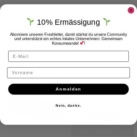
10% Ermässigung
Birkenstock
Birkenstock
Birkenstock
Birkenstock
Arizona Desert
Arizona Habana
Abonniere unseren Freshletter, damit stärkst du unsere Community
und unterstützst ein echtes lokales Unternehmen. Gemeinsam
Dust Thyme
Naturleder geölt
Konsumwandel
!
Vegan
Weichbettung
CHF
99.00
CHF
139.00
Vorname
NEU
Anmelden
Nein, danke.