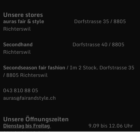
Unsere stores
auras fair & style
Dorfstrasse 35 / 8805
Richterswil
Secondhand
Dorfstrasse 40 / 8805
Richterswil
Secondseason fair fashion
/ Im 2 Stock. Dorfstrasse 35
/ 8805 Richterswil
043 810 88 05
auras@fairandstyle.ch
Unsere Öffnungszeiten
Dienstag bis Freitag
9.09 bis 12.06 Uhr
/
14.04 bis 18.36 Uhr