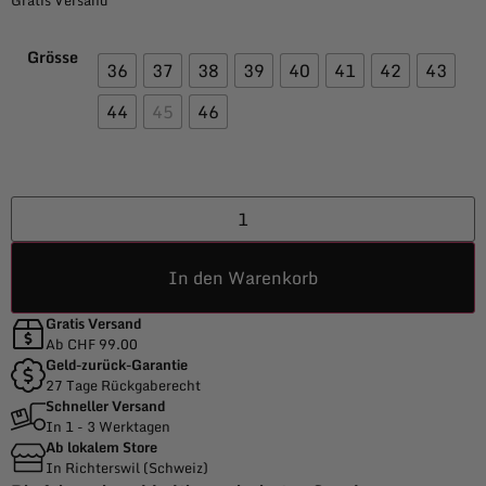
Gratis Versand
Grösse
36
37
38
39
40
41
42
43
44
45
46
In den Warenkorb
Gratis Versand
Ab CHF 99.00
Geld-zurück-Garantie
27 Tage Rückgaberecht
Schneller Versand
In 1 - 3 Werktagen
Ab lokalem Store
In Richterswil (Schweiz)