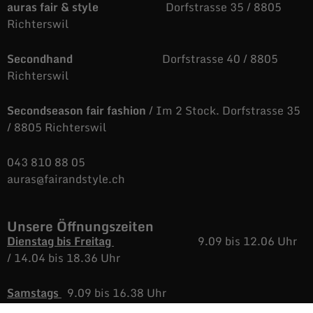
auras fair & style
Dorfstrasse 35 / 8805
Richterswil
Secondhand
Dorfstrasse 40 / 8805
Richterswil
Secondseason fair fashion
/ Im 2 Stock. Dorfstrasse 35
/ 8805 Richterswil
043 810 88 05
auras@fairandstyle.ch
Unsere Öffnungszeiten
Dienstag bis Freitag
9.09 bis 12.06 Uhr
/
14.04 bis 18.36 Uhr
Samstags
9.09 bis 16.38 Uhr