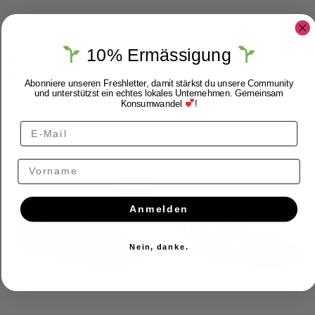
Birkenstock
Birkenstock
10% Ermässigung
Birkenstock
Birkenstock
Arizona Desert
Arizona Habana
Dust Thyme
Naturleder geölt
Abonniere unseren Freshletter, damit stärkst du unsere Community
und unterstützst ein echtes lokales Unternehmen. Gemeinsam
Vegan
Weichbettung
Konsumwandel
!
CHF
99.00
CHF
139.00
Vorname
NEU
Anmelden
Nein, danke.