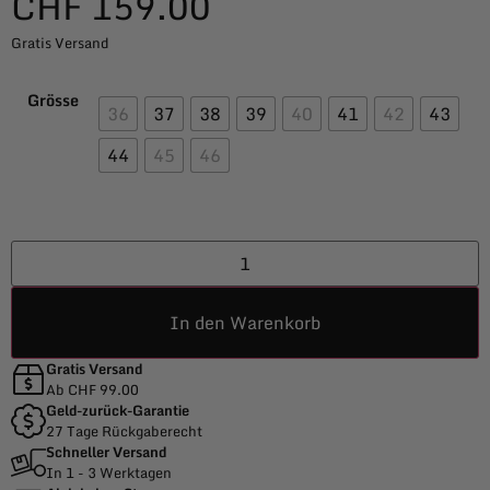
CHF
159.00
Gratis Versand
Grösse
36
37
38
39
40
41
42
43
44
45
46
In den Warenkorb
Gratis Versand
Ab CHF 99.00
Geld-zurück-Garantie
27 Tage Rückgaberecht
Schneller Versand
In 1 - 3 Werktagen