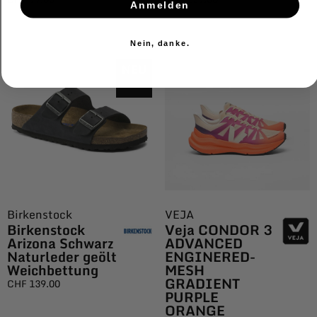
Anmelden
Nein, danke.
NEU
Birkenstock
VEJA
Birkenstock
Veja CONDOR 3
Arizona Schwarz
ADVANCED
Naturleder geölt
ENGINERED-
Weichbettung
MESH
GRADIENT
CHF
139.00
PURPLE
ORANGE