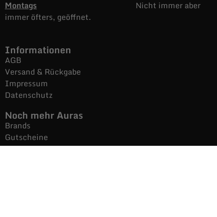
Montags
Nicht immer aber
immer öfters, geöffnet.
Informationen
AGB
Versand & Rückgabe
Impressum
Datenschutz
Noch mehr Auras
Brands
Gutscheine
Gesamtsortiment
Über uns
News
Secondhand $ Re-Used
Kontakt