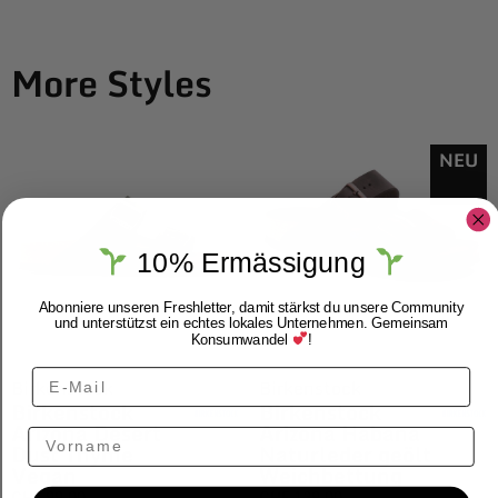
More Styles
NEU
10% Ermässigung
Abonniere unseren Freshletter, damit stärkst du unsere Community
und unterstützst ein echtes lokales Unternehmen. Gemeinsam
Konsumwandel
!
Birkenstock
Birkenstock
Birkenstock
Birkenstock
Arizona Desert
Arizona Habana
Vorname
Dust Thyme
Naturleder geölt
Vegan
Weichbettung
CHF
99.00
CHF
139.00