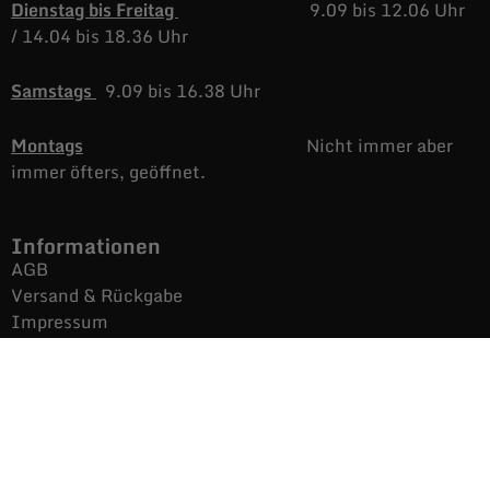
Dienstag bis Freitag
9.09 bis 12.06 Uhr
/
14.04 bis 18.36 Uhr
Samstags
9.09 bis 16.38 Uhr
Montags
Nicht immer aber
immer öfters, geöffnet.
Informationen
AGB
Versand & Rückgabe
Impressum
Datenschutz
Noch mehr Auras
Brands
Gutscheine
Gesamtsortiment