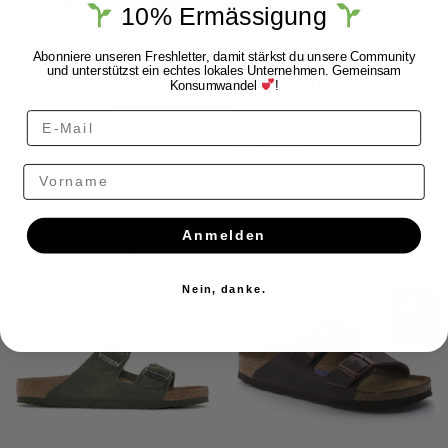
10% Ermässigung
Tretorn
Tretorn
Tretorn Wings
Tretorn
Abonniere unseren Freshletter, damit stärkst du unsere Community
und unterstützst ein echtes lokales Unternehmen. Gemeinsam
Regenjacke navy
Wasserdichter
Konsumwandel
!
Vegan Winterschuh
CHF
99.00
Aspa Hybrid Low
Shitake
CHF
169.00
Vorname
More Styles
Anmelden
Nein, danke.
NEU