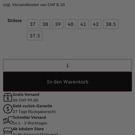
zzgl. Versandkosten von CHF 8.10
Grösse
37
38
39
40
41
42
38.5
37.5
In den Warenkorb
Gratis Versand
Ab CHF 99.00
Geld-zurück-Garantie
27 Tage Rückgaberecht
Schneller Versand
In 1 - 3 Werktagen
Ab lokalem Store
In Richterswil (Schweiz)