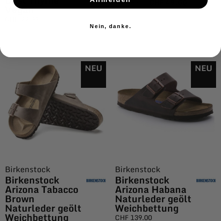
Dust Thyme
CHF
69.00
CHF
49.00
Vegan
CHF
99.00
Nein, danke.
NEU
NEU
Birkenstock
Birkenstock
Birkenstock
Birkenstock
Arizona Tabacco
Arizona Habana
Brown
Naturleder geölt
Naturleder geölt
Weichbettung
Weichbettung
CHF
139.00