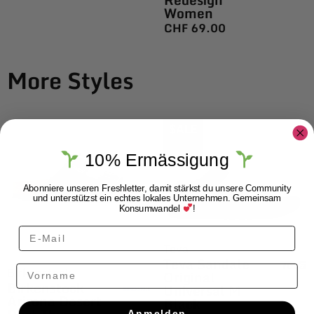
Women
CHF
69.00
More Styles
$ALE
10% Ermässigung
Abonniere unseren Freshletter, damit stärkst du unsere Community
und unterstützst ein echtes lokales Unternehmen. Gemeinsam
Konsumwandel
!
Teva
Teva Sandale
Vorname
Birkenstock
Original
Birkenstock
Universal M
Arizona Desert
Black
Anmelden