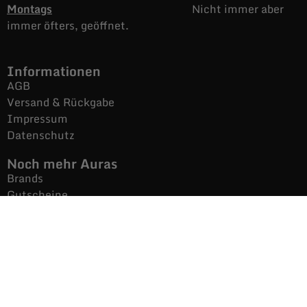
Montags
Nicht immer aber
immer öfters, geöffnet.
Informationen
AGB
Versand & Rückgabe
Impressum
Datenschutz
Noch mehr Auras
Brands
Gutscheine
Gesamtsortiment
Über uns
News
Secondhand $ Re-Used
Kontakt