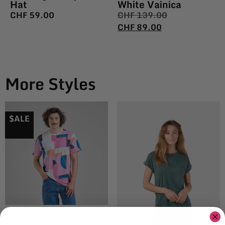
Hat
White Vainica
CHF
59.00
CHF
139.00
CHF
89.00
More Styles
$ALE
Dedicated