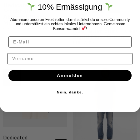
Dedicated T-Shirt
10% Ermässigung
Stockholm
Abstract Block
Abonniere unseren Freshletter, damit stärkst du unsere Community
Multi Color
Klitmøller
und unterstützst ein echtes lokales Unternehmen. Gemeinsam
CHF
49.00
CHF
29.00
Klitmøller Shirt
Konsumwandel
!
Sigrid Moss Green
CHF
59.00
Vorname
$ALE
Anmelden
Nein, danke.
Dedicated