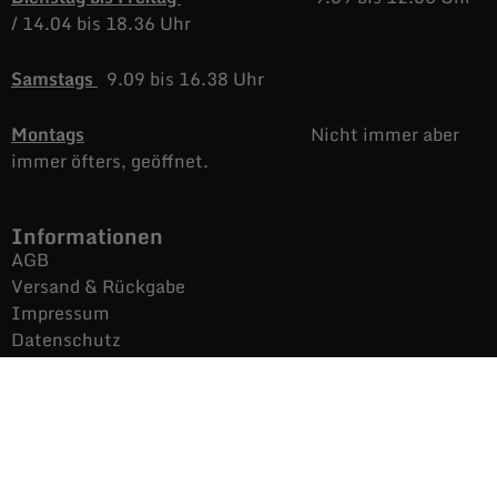
/
14.04 bis 18.36 Uhr
Samstags
9.09 bis 16.38 Uhr
Montags
Nicht immer aber
immer öfters, geöffnet.
Informationen
AGB
Versand & Rückgabe
Impressum
Datenschutz
Noch mehr Auras
Brands
Gutscheine
Gesamtsortiment
Über uns