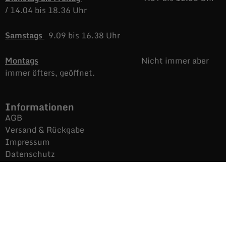
/
14.04 bis 18.36 Uhr
Samstags
9.09 bis 16.38 Uhr
Montags
Nicht immer aber
immer öfters, geöffnet.
Informationen
AGB
Versand & Rückgabe
Impressum
Datenschutz
Noch mehr Auras
Brands
Gutscheine
Gesamtsortiment
Über uns