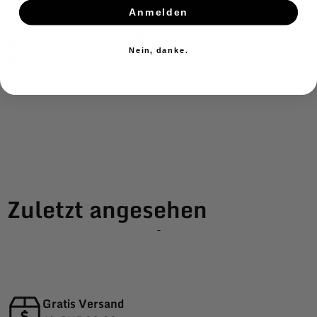
Anmelden
Armedangels
Armedangels
Nein, danke.
Workwear Canvas
Jacke undyed
CHF
249.00
Zuletzt angesehen
-
Gratis Versand