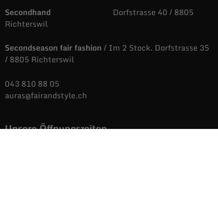
Secondhand
Dorfstrasse 40 / 8805
Richterswil
Secondseason fair fashion
/ Im 2 Stock. Dorfstrasse 35
/ 8805 Richterswil
043 810 88 05
auras@fairandstyle.ch
Unsere Öffnungszeiten
Dienstag bis Freitag
9.09 bis 12.06 Uhr
/
14.04 bis 18.36 Uhr
Samstags
9.09 bis 16.38 Uhr
Montags
Nicht immer aber
immer öfters, geöffnet.