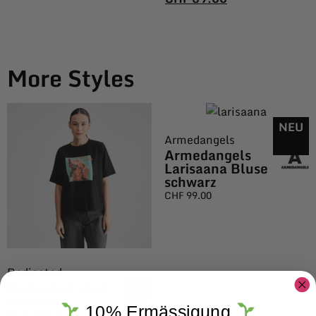
More Styles
NEU
Armedangels
Armedangels
Larisaana Bluse
schwarz
CHF
99.00
Dedicated
Dedicated Shirt
Vadstena
10% Ermässigung
Nobodys B