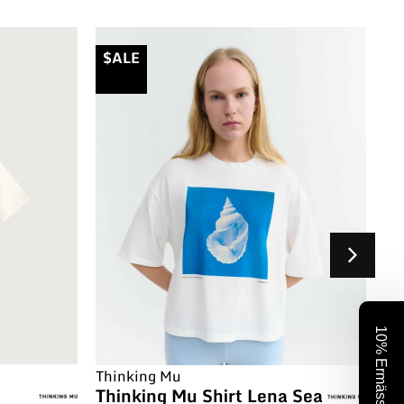
$ALE
$
10% Ermässigung
Th
Thinking Mu
Th
Thinking Mu Shirt Lena Sea