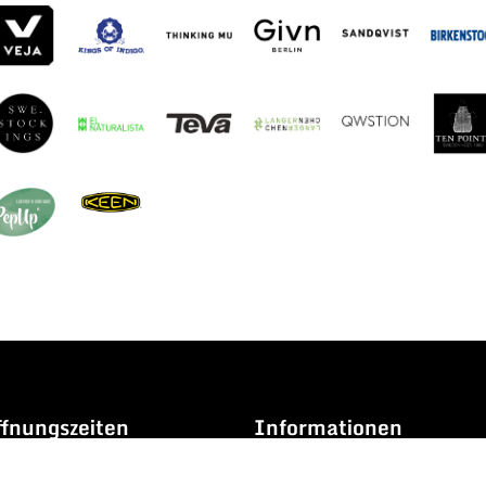
fnungszeiten
Informationen
s Freitag
AGB
.06 Uhr /
14.04 bis 18.36
Versand & Rückgabe