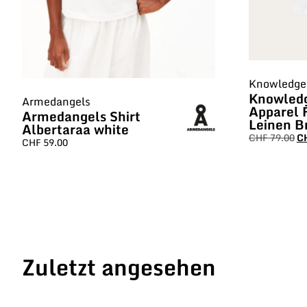
Knowledge 
Knowled
Armedangels
Apparel 
Armedangels Shirt
Leinen B
Albertaraa white
CHF
79.00
C
CHF
59.00
Zuletzt angesehen