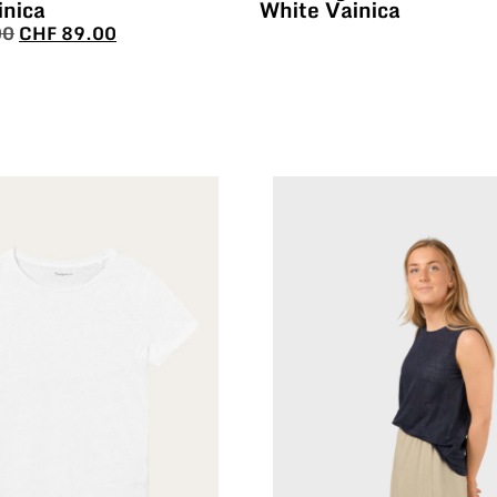
inica
White Vainica
00
CHF
89.00