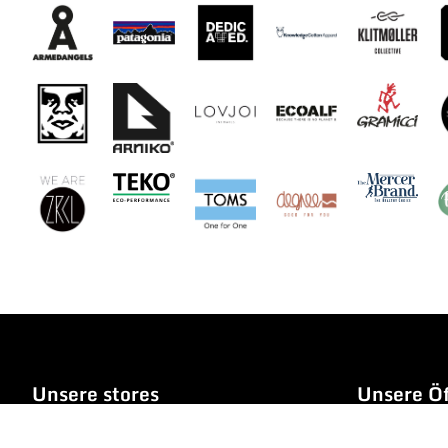
Unsere stores
Unsere Öf
auras fair & style
Dienstag bi
Dorfstrasse 35 / 8805 Richterswil
9.09 bis 12