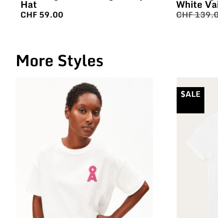
Hat
White Va
CHF
59.00
CHF
139.
More Styles
$ALE