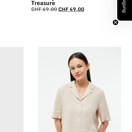
Treasure
C
CHF
69.00
CHF
49.00