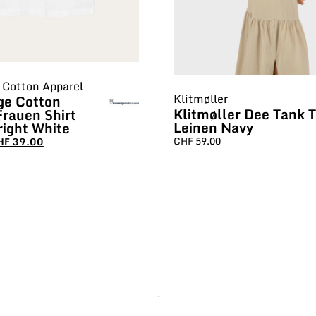
Cotton Apparel
Klitmøller
ge Cotton
Klitmøller Dee Tank 
Frauen Shirt
Leinen Navy
right White
CHF
59.00
HF
39.00
-