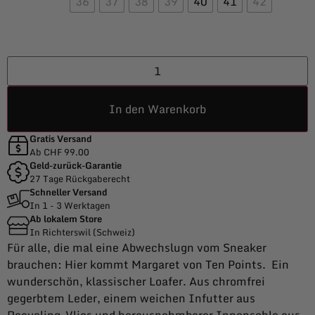
36
37
38
39
40
41
42
In den Warenkorb
Gratis Versand
Ab CHF 99.00
Geld-zurück-Garantie
27 Tage Rückgaberecht
Schneller Versand
In 1 - 3 Werktagen
Ab lokalem Store
In Richterswil (Schweiz)
Für alle, die mal eine Abwechslugn vom Sneaker
brauchen: Hier kommt Margaret von Ten Points. Ein
wunderschön, klassischer Loafer. Aus chromfrei
gegerbtem Leder,
einem weichen Infutter aus
Recycling-Vlies und herausnehmbarer Innensohle aus