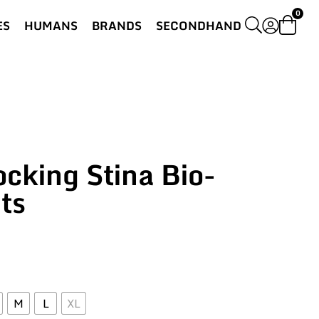
0
ES
HUMANS
BRANDS
SECONDHAND
cking Stina Bio-
ts
M
L
XL