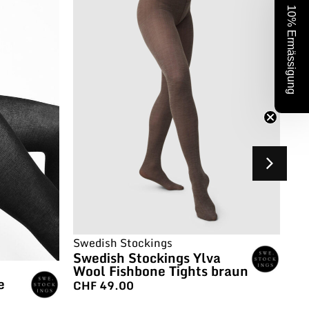
10% Ermässigung
Swedish Stockings
Sw
Swedish Stockings Ylva
Sw
Wool Fishbone Tights braun
Ri
e
CHF
49.00
C