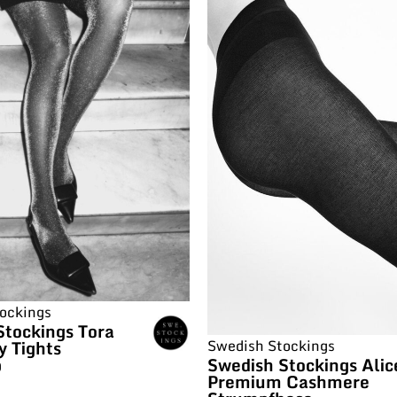
ockings
Stockings Tora
Swedish Stockings
 Tights
Swedish Stockings Alic
0
Premium Cashmere