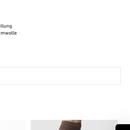
llung
umwolle