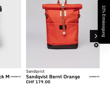
10% Ermässigung
Sandqvist
Sa
ck M
Sandqvist Bernt Orange
Sa
B
CHF
179.00
C