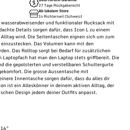
27 Tage Rückgaberecht
Ab lokalem Store
In Richterswil (Schweiz)
in wasserabweisender und funktionaler Rucksack mit
dachte Details sorgen dafür, dass Icon L zu einem
e Alltag wird. Die Seitentaschen eignen sich um zum
e einzustecken. Das Volumen kann mit den
en. Das Rolltop sorgt bei Bedarf für zusätzlichen
Laptopfach hat man den Laptop stets griffbereit. Die
d die gepolsterten und verstellbaren Schultergurte
gekomfort. Die grosse Aussentasche mit
einere Innentasche sorgen dafür, dass du alles dir
con ist ein Alleskönner in deinem aktiven Alltag, der
ischen Design jedem deiner Outfits anpasst.
 16”