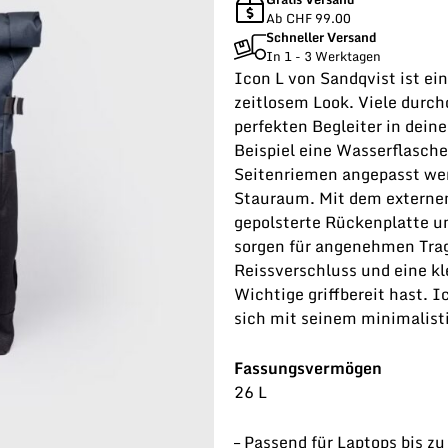
Ab CHF 99.00
Schneller Versand
In 1 - 3 Werktagen
Icon L von Sandqvist ist e
zeitlosem Look. Viele durch
perfekten Begleiter in dein
Beispiel eine Wasserflasch
Seitenriemen angepasst werd
Stauraum. Mit dem externen 
gepolsterte Rückenplatte un
sorgen für angenehmen Tra
Reissverschluss und eine kl
Wichtige griffbereit hast. I
sich mit seinem minimalist
Fassungsvermögen
26 L
– Passend für Laptops bis zu