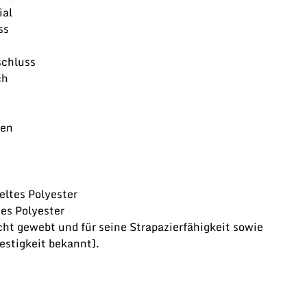
ial
ss
schluss
ch
ten
ltes Polyester
es Polyester
cht gewebt und für seine Strapazierfähigkeit sowie
estigkeit bekannt).