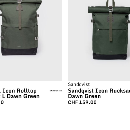
Sandqvist
t Icon Rolltop
Sandqvist Icon Rucksa
 L Dawn Green
Dawn Green
00
CHF
159.00