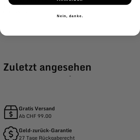
L Brown
CHF
179.00
Nein, danke.
Zuletzt angesehen
-
Gratis Versand
Ab CHF 99.00
Geld-zurück-Garantie
27 Tage Rückgaberecht