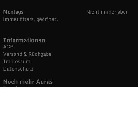
Montags
Nicht immer aber
immer öfters, geöffnet.
Informationen
AGB
Versand & Rückgabe
Impressum
Datenschutz
Noch mehr Auras
Brands
Gutscheine
Gesamtsortiment
Über uns
News
Secondhand $ Re-Used
Kontakt