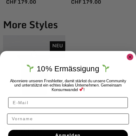
CHF
179.00
CHF
179.00
More Styles
NEU
10% Ermässigung
Abonniere unseren Freshletter, damit stärkst du unsere Community
und unterstützst ein echtes lokales Unternehmen. Gemeinsam
Konsumwandel
!
Vorname
Sandqvist
Sandqvist Icon
Rolltop Rucksack
Anmelden