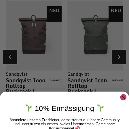
NEU
NEU
Sandqvist
Sandqvist
Sandqvist Icon
Sandqvist Icon
Rolltop
Rolltop
Rucksack L
Rucksack L
Brown
Dawn Green
CHF
179.00
CHF
179.00
10% Ermässigung
More Styles
Abonniere unseren Freshletter, damit stärkst du unsere Community
und unterstützst ein echtes lokales Unternehmen. Gemeinsam
Konsumwandel
!