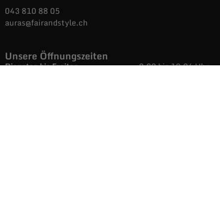
043 810 88 05
auras@fairandstyle.ch
Unsere Öffnungszeiten
Dienstag bis Freitag
9.09 bis 12.06 Uhr
/
14.04 bis 18.36 Uhr
Samstags
9.09 bis 16.38 Uhr
Montags
Nicht immer aber
immer öfters, geöffnet.
Informationen
AGB
Versand & Rückgabe
Impressum
Datenschutz