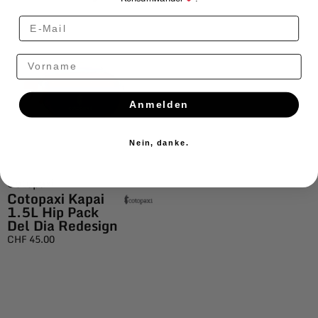
Vorname
Anmelden
Nein, danke.
Cotopaxi
Cotopaxi Kapai
1.5L Hip Pack
Del Dia Redesign
CHF
45.00