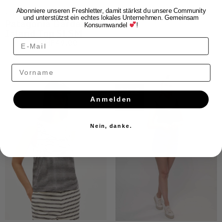
Patagonia
Abonniere unseren Freshletter, damit stärkst du unsere Community
und unterstützst ein echtes lokales Unternehmen. Gemeinsam
Patagonia Garden
Konsumwandel
!
Island Top SLSM
CHF
69.00
CHF
49.00
Vorname
$ALE
Anmelden
Nein, danke.