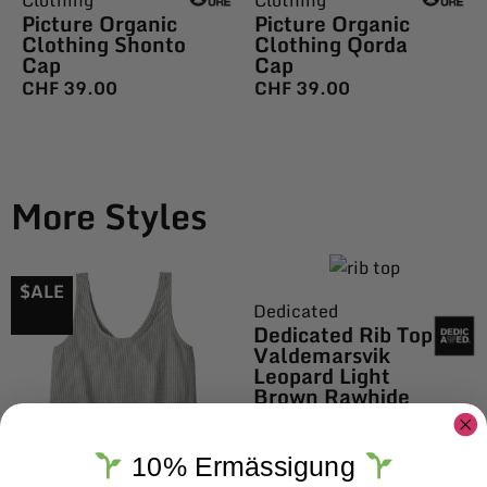
Clothing
Clothing
Picture Organic
Picture Organic
Clothing Shonto
Clothing Qorda
Cap
Cap
CHF
39.00
CHF
39.00
More Styles
$ALE
Dedicated
Dedicated Rib Top
Valdemarsvik
Leopard Light
Brown Rawhide
CHF
49.00
10% Ermässigung