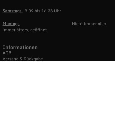
Samstags
9.09 bis 16.38 Uhr
Montags
Nicht immer aber
immer öfters, geöffnet.
Informationen
AGB
Versand & Rückgabe
Impressum
Datenschutz
Noch mehr Auras
Brands
Gutscheine
Gesamtsortiment
Über uns
News