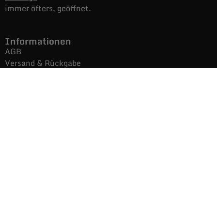
immer öfters, geöffnet.
Informationen
AGB
Versand & Rückgabe
Impressum
Datenschutz
Noch mehr Auras
Brands
Gutscheine
Gesamtsortiment
Über uns
News
Secondhand $ Re-Used
Kontakt