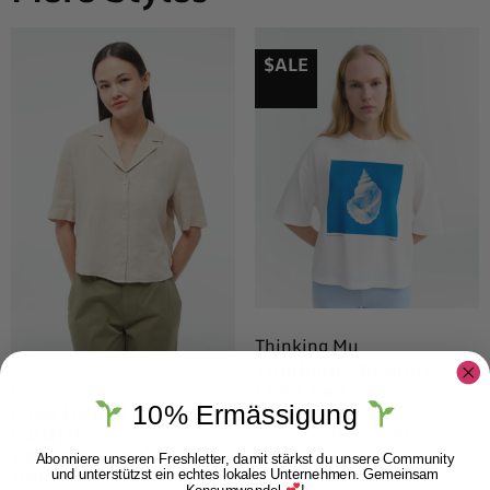
$ALE
Thinking Mu
Thinking Mu Shirt
Lena Sea
Givn Berlin
Treasure
Givn BERLIN
10% Ermässigung
CAROL
CHF
69.00
CHF
49.00
Leinenbluse Oat
Abonniere unseren Freshletter, damit stärkst du unsere Community
Beige
und unterstützst ein echtes lokales Unternehmen. Gemeinsam