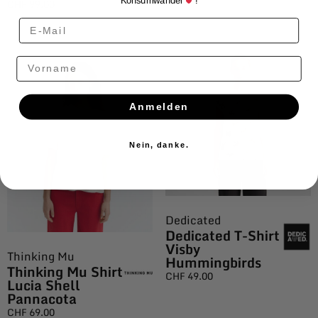
Konsumwandel
!
CHF
99.00
Vorname
Anmelden
Nein, danke.
Dedicated
Dedicated T-Shirt
Visby
Thinking Mu
Hummingbirds
Thinking Mu Shirt
CHF
49.00
Lucia Shell
Pannacota
CHF
69.00