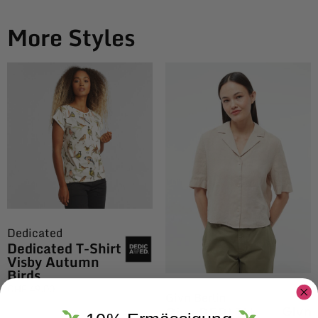
More Styles
Dedicated
Dedicated T-Shirt
Visby Autumn
Birds
CHF
49.00
Givn Berlin
Givn BERLIN