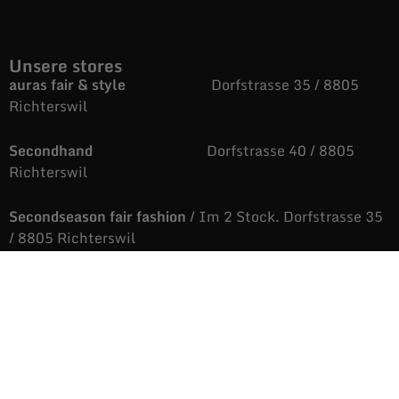
Unsere stores
auras fair & style
Dorfstrasse 35 / 8805
Richterswil
Secondhand
Dorfstrasse 40 / 8805
Richterswil
Secondseason fair fashion
/ Im 2 Stock. Dorfstrasse 35
/ 8805 Richterswil
043 810 88 05
auras@fairandstyle.ch
Unsere Öffnungszeiten
Dienstag bis Freitag
9.09 bis 12.06 Uhr