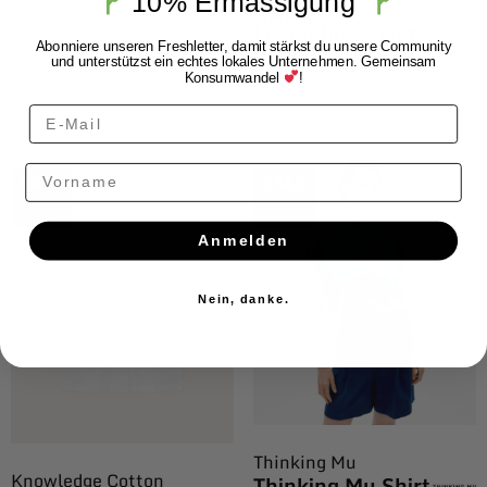
10% Ermässigung
CAROL
Leinenbluse Oat
Beige
Abonniere unseren Freshletter, damit stärkst du unsere Community
und unterstützst ein echtes lokales Unternehmen. Gemeinsam
CHF
99.00
Konsumwandel
!
Vorname
$ALE
$ALE
Anmelden
Nein, danke.
Thinking Mu
Knowledge Cotton
Thinking Mu Shirt