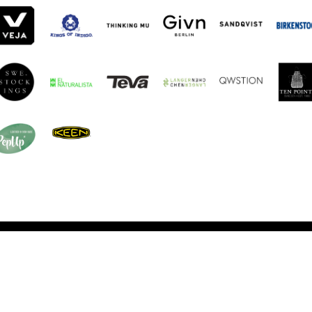
fnungszeiten
Informationen
s Freitag
AGB
.06 Uhr /
14.04 bis 18.36
Versand & Rückgabe