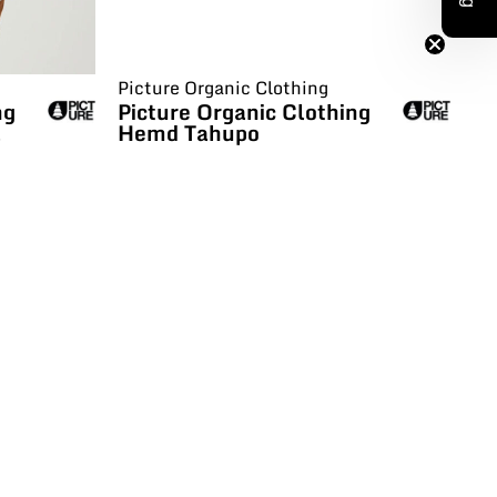
Picture Organic Clothing
Pi
ng
Picture Organic Clothing
Pi
a
Hemd Tahupo
Tr