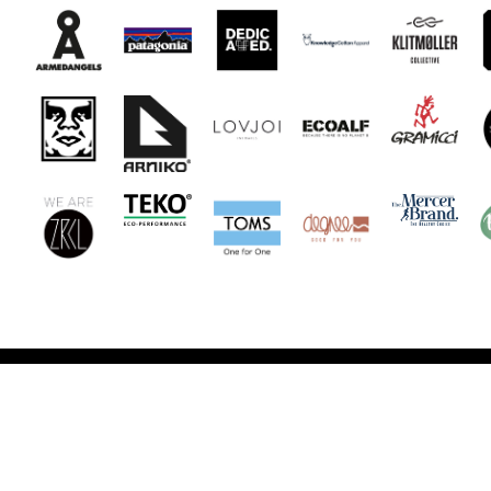
Unsere stores
Unsere Öf
auras fair & style
Dienstag bi
Dorfstrasse 35 / 8805 Richterswil
9.09 bis 12