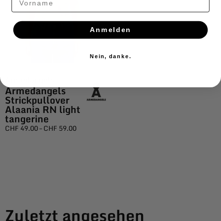
Anmelden
Nein, danke.
Armedangels
Armedangels
Strickpullover
Alaania RN light
tangerine
CHF
49.00
–
CHF
59.00
Zuletzt angesehen