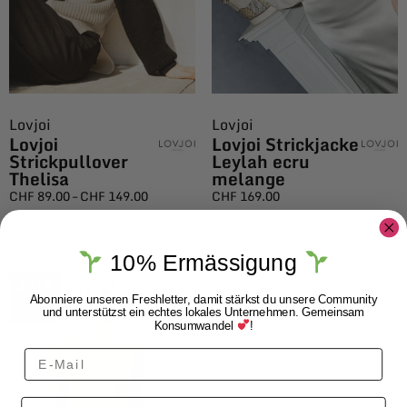
Lovjoi
Lovjoi
Lovjoi
Lovjoi Strickjacke
Strickpullover
Leylah ecru
Thelisa
melange
CHF
89.00
–
CHF
149.00
CHF
169.00
10% Ermässigung
$ALE
Abonniere unseren Freshletter, damit stärkst du unsere Community
und unterstützst ein echtes lokales Unternehmen. Gemeinsam
Konsumwandel
!
Vorname