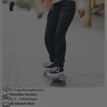
Picture Organic Clothing
Picture Organic
Clothing Crop Hoodie
Neris
zzgl. Versandkosten von CHF 8.10
Dieses Produkt ist derzeit nicht vorrätig und nicht verfügbar.
Gratis Versand
Ab CHF 99.00
Geld-zurück-Garantie
27 Tage Rückgaberecht
Schneller Versand
In 1 - 3 Werktagen
Ab lokalem Store