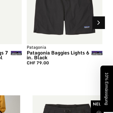
Patagonia
Pa
gs 7
Patagonia Baggies Lights 6
Pa
ol
in. Black
Lo
CHF
79.00
C
10% Ermässigung
NEU