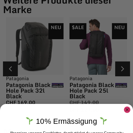
Marke
NEU
$ALE
NEU
Patagonia
Patagonia
Patagonia Black
Patagonia Black
Hole Pack 32l
Hole Pack 25l
Black
Black
CHF
169.00
CHF
149.00
CHF
129.00
10% Ermässigung
More Styles