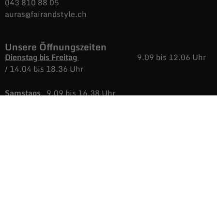
043 810 88 05
auras@fairandstyle.ch
Unsere Öffnungszeiten
Dienstag bis Freitag
9.09 bis 12.06 Uhr
/
14.04 bis 18.36 Uhr
Samstags
9.09 bis 16.38 Uhr
Montags
Nicht immer aber
immer öfters, geöffnet.
Informationen
AGB
Versand & Rückgabe
Impressum
Datenschutz