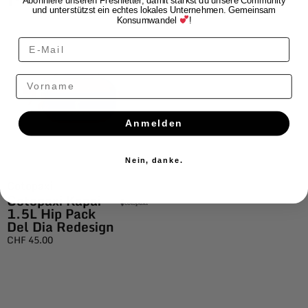
Abonniere unseren Freshletter, damit stärkst du unsere Community
und unterstützst ein echtes lokales Unternehmen. Gemeinsam
Konsumwandel
!
Vorname
Anmelden
Nein, danke.
Cotopaxi
Cotopaxi Kapai
1.5L Hip Pack
Del Dia Redesign
CHF
45.00