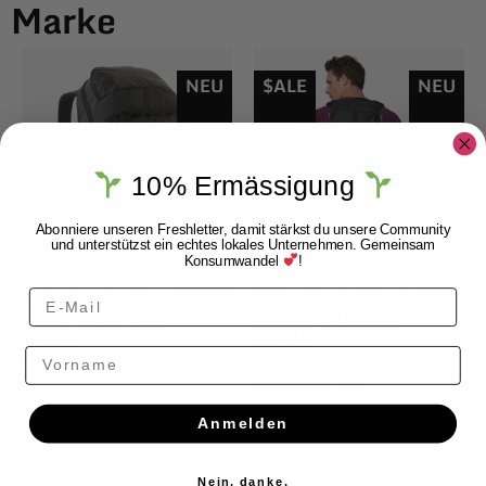
Marke
NEU
$ALE
NEU
10% Ermässigung
Abonniere unseren Freshletter, damit stärkst du unsere Community
und unterstützst ein echtes lokales Unternehmen. Gemeinsam
Konsumwandel
!
Patagonia
Patagonia
Patagonia Black
Patagonia Black
Hole Pack 32l
Hole Pack 25l
Black
Black
Vorname
CHF
169.00
CHF
149.00
CHF
129.00
Anmelden
Nein, danke.