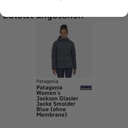
Zuletzt angesehen
Patagonia
Patagonia
Women`s
Jackson Glacier
Jacke Smolder
Blue (ohne
Membrane)