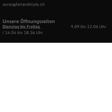
auras@fairandstyle.ch
Unsere Öffnungszeiten
Dienstag bis Freitag
9.09 bis 12.06 Uhr
/
14.04 bis 18.36 Uhr
Samstags
9.09 bis 16.38 Uhr
Montags
Nicht immer aber
immer öfters, geöffnet.
Informationen
AGB
Versand & Rückgabe
Impressum
Datenschutz