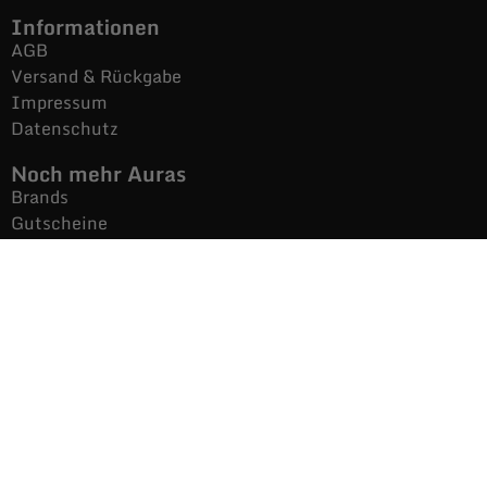
Informationen
AGB
Versand & Rückgabe
Impressum
Datenschutz
Noch mehr Auras
Brands
Gutscheine
Gesamtsortiment
Über uns
News
Secondhand $ Re-Used
Kontakt