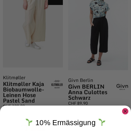
Klitmøller
Givn Berlin
Klitmøller Kaja
Givn BERLIN
Biobaumwolle-
Anna Culottes
Leinen Hose
Schwarz
Pastel Sand
CHF
89.90
CHF
129.00
10% Ermässigung