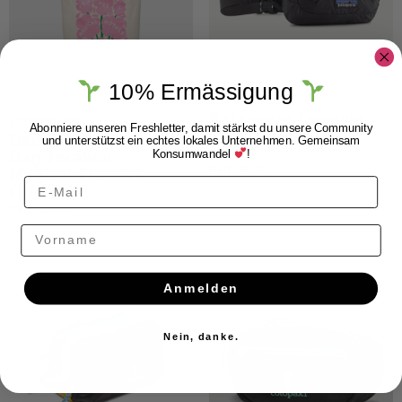
10% Ermässigung
Patagonia Terravia
Dedicated
Mini Hip Pack 1L
Abonniere unseren Freshletter, damit stärkst du unsere Community
Dedicated Tote
und unterstützst ein echtes lokales Unternehmen. Gemeinsam
black
Bag Torekov
Konsumwandel
!
Magical Flowers
CHF
39.00
Off-White
CHF
19.00
Vorname
Anmelden
Nein, danke.