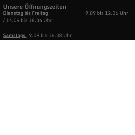
Unsere Öffnungszeiten
Dienstag bis Freitag
9.09 bis 12.06 Uhr
/
14.04 bis 18.36 Uhr
Samstags
9.09 bis 16.38 Uhr
Montags
Nicht immer aber
immer öfters, geöffnet.
Informationen
AGB
Versand & Rückgabe
Impressum
Datenschutz
Noch mehr Auras
Brands
Gutscheine