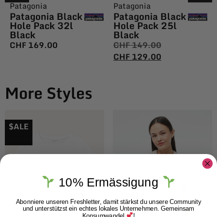
Patagonia
Patagonia
Patagonia Black
Patagonia Black
Hole Pack 32l
Hole Pack 25l
Black
Black
CHF
169.00
CHF
149.00
CHF
129.00
More Styles
$ALE
10% Ermässigung
Abonniere unseren Freshletter, damit stärkst du unsere Community
und unterstützst ein echtes lokales Unternehmen. Gemeinsam
Konsumwandel
!