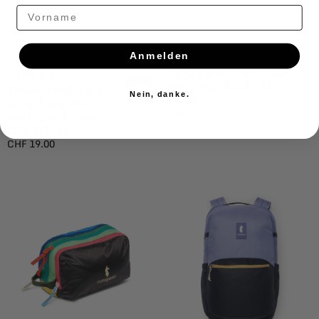
Vorname
Anmelden
Patagonia Terravia
Dedicated
Mini Hip Pack 1L
Dedicated Tote
black
Nein, danke.
Bag Torekov
Magical Flowers
CHF
39.00
Off-White
CHF
19.00