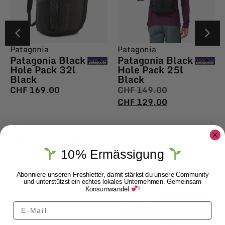
Patagonia
Patagonia
Patagonia Black
Patagonia Black
Hole Pack 32l
Hole Pack 25l
Black
Black
CHF
169.00
CHF
149.00
CHF
129.00
More Styles
10% Ermässigung
Abonniere unseren Freshletter, damit stärkst du unsere Community
und unterstützst ein echtes lokales Unternehmen. Gemeinsam
Konsumwandel
!