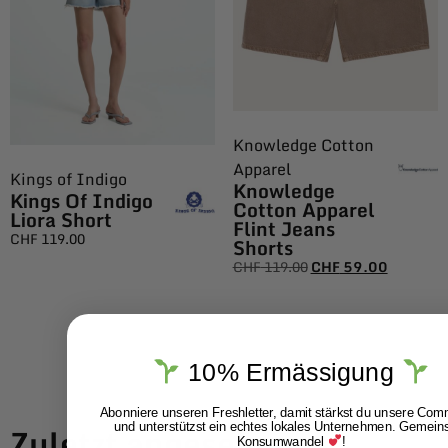
Knowledge Cotton
Apparel
Kings of Indigo
Knowledge
Kings Of Indigo
Cotton Apparel
Liora Short
Flint Jeans
CHF
119.00
Shorts
CHF
119.00
CHF
59.00
10% Ermässigung
Abonniere unseren Freshletter, damit stärkst du unsere Com
Zuletzt angesehen
und unterstützst ein echtes lokales Unternehmen. Gemei
Konsumwandel
!