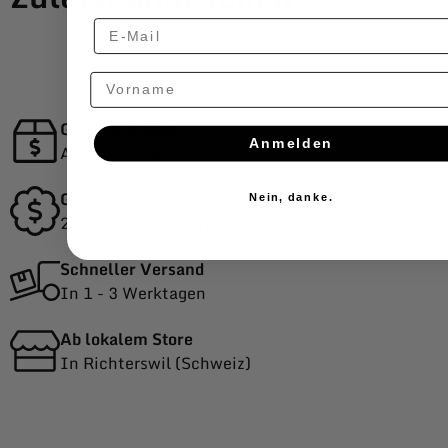
-
Vorname
Gratis Versand
Anmelden
Ab CHF 99.00
Geld-zurück-Garantie
Nein, danke.
27 Tage Rückgaberecht
Schneller Versand
In 1 - 3 Werktagen
Ab lokalem Store
In Richterswil (Schweiz)