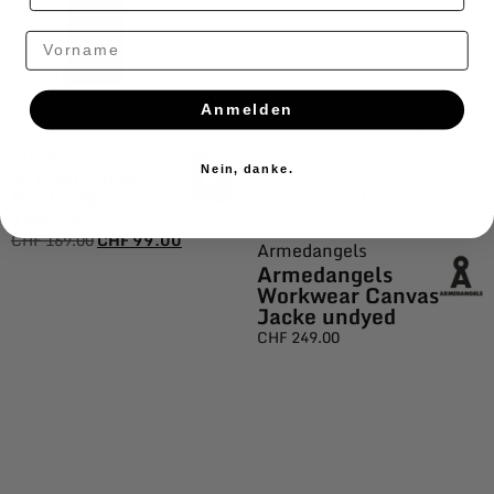
Vorname
Anmelden
Arniko
Arniko Jacke
Nein, danke.
Paolo Multicolor
Taffeta
CHF
169.00
CHF
99.00
Armedangels
Armedangels
Workwear Canvas
Jacke undyed
CHF
249.00