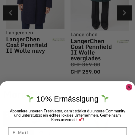
Langerchen
Langerchen
LangerChen
LangerChen
Coat Pennfield
Coat Pennfield
II Wolle navy
II Wolle
everglades
CHF
369.00
CHF
259.00
More Styles
10% Ermässigung
Abonniere unseren Freshletter, damit stärkst du unsere Community
$ALE
und unterstützst ein echtes lokales Unternehmen. Gemeinsam
Konsumwandel
!