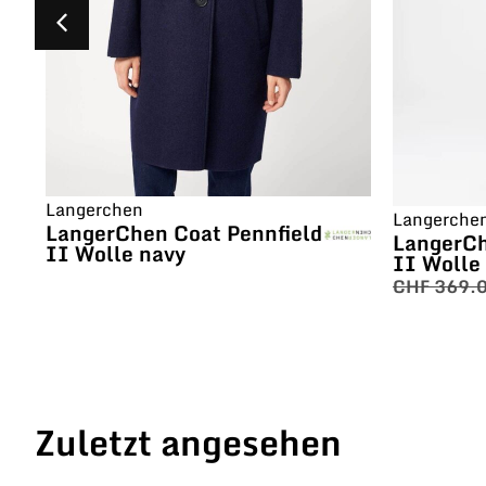
Langerchen
Langerche
LangerChen Coat Pennfield
LangerCh
II Wolle navy
II Wolle
CHF
369.
Zuletzt angesehen