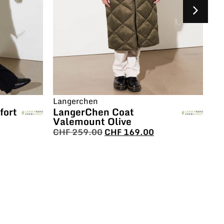
Langerchen
La
fort
LangerChen Coat
La
Valemount Olive
Co
CHF
259.00
CHF
169.00
C