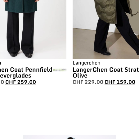
n
Langerchen
en Coat Pennfield
LangerChen Coat Strat
 everglades
Olive
00
CHF
259.00
CHF
229.00
CHF
159.00