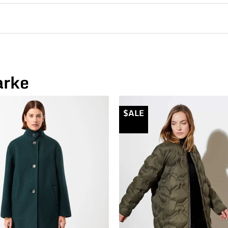
arke
$ALE