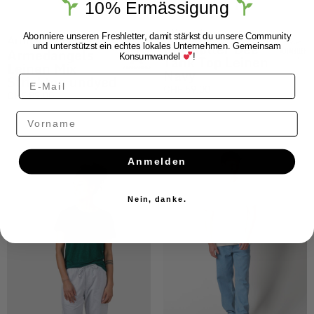
10% Ermässigung
Klitmøller
Armedangels
Abonniere unseren Freshletter, damit stärkst du unsere Community
Klitmøller Dee
und unterstützst ein echtes lokales Unternehmen. Gemeinsam
Armedangels
Konsumwandel
!
Tank Top Leinen
Leinen Mix
Navy
Stricktop undyed
CHF
59.00
CHF
89.00
Vorname
Anmelden
Nein, danke.