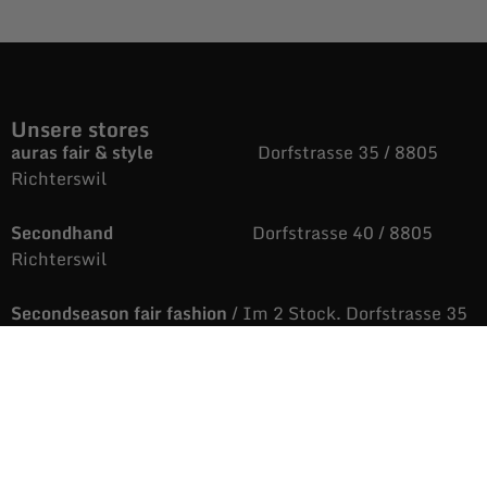
Unsere stores
auras fair & style
Dorfstrasse 35 / 8805
Richterswil
Secondhand
Dorfstrasse 40 / 8805
Richterswil
Secondseason fair fashion
/ Im 2 Stock. Dorfstrasse 35
/ 8805 Richterswil
043 810 88 05
auras@fairandstyle.ch