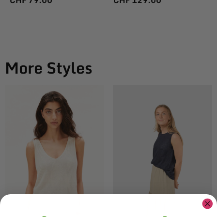
CHF
79.00
CHF
129.00
More Styles