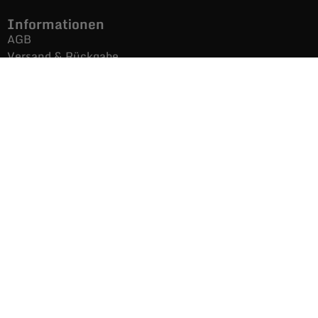
Informationen
AGB
Versand & Rückgabe
Impressum
Datenschutz
Noch mehr Auras
Brands
Gutscheine
Gesamtsortiment
Über uns
News
Secondhand $ Re-Used
Kontakt