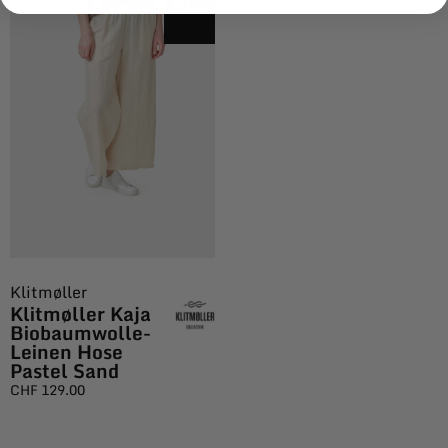
NEU
Klitmøller
Klitmøller Kaja
Biobaumwolle-
Leinen Hose
Pastel Sand
CHF
129.00