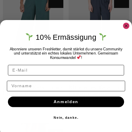
10% Ermässigung
Abonniere unseren Freshletter, damit stärkst du unsere Community
und unterstützst ein echtes lokales Unternehmen. Gemeinsam
Konsumwandel
!
Klitmøller
Klitmøller
Vorname
Klitmøller Kaja
Klitmøller Kaja
Lyocell Hose
Biobaumwolle-
Moss Green
Leinen Hose Navy
Anmelden
CHF
119.00
CHF
129.00
Nein, danke.