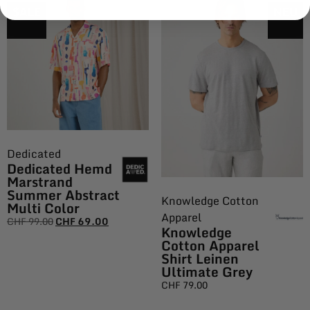
$ALE
NEU
Dedicated
Dedicated Hemd
Marstrand
Summer Abstract
Knowledge Cotton
Multi Color
Apparel
CHF
99.00
CHF
69.00
Knowledge
Cotton Apparel
Shirt Leinen
Ultimate Grey
CHF
79.00