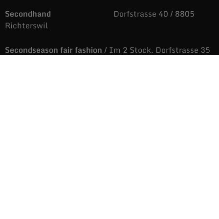
Secondhand
Dorfstrasse 40 / 8805
Richterswil
Secondseason fair fashion
/ Im 2 Stock. Dorfstrasse 35
/ 8805 Richterswil
043 810 88 05
auras@fairandstyle.ch
Unsere Öffnungszeiten
Dienstag bis Freitag
9.09 bis 12.06 Uhr
/
14.04 bis 18.36 Uhr
Samstags
9.09 bis 16.38 Uhr
Montags
Nicht immer aber
immer öfters, geöffnet.