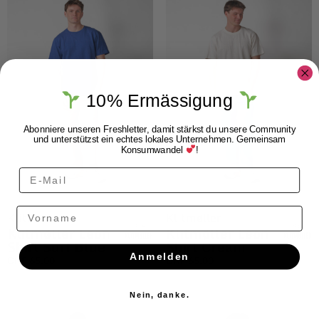
10% Ermässigung
Abonniere unseren Freshletter, damit stärkst du unsere Community
und unterstützst ein echtes lokales Unternehmen. Gemeinsam
Konsumwandel
!
Vorname
Klitmøller
Klitmøller
Klitmøller Leon
Klitmøller Leon
Shirt Surf Blue
Shirt Cream
Anmelden
CHF
65.00
CHF
65.00
Nein, danke.