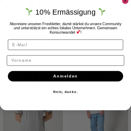
Dedicated
10% Ermässigung
Dedicated Hemd
Marstrand
Abonniere unseren Freshletter, damit stärkst du unsere Community
Summer Abstract
und unterstützst ein echtes lokales Unternehmen. Gemeinsam
Multi Color
Klitmøller
Konsumwandel
!
CHF
99.00
CHF
69.00
Klitmøller Leon
Shirt Surf Blue
CHF
65.00
Vorname
Anmelden
NEU
Nein, danke.