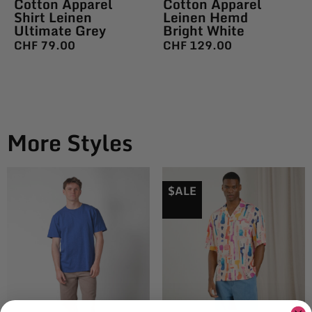
Cotton Apparel
Cotton Apparel
Shirt Leinen
Leinen Hemd
Ultimate Grey
Bright White
CHF
79.00
CHF
129.00
More Styles
$ALE