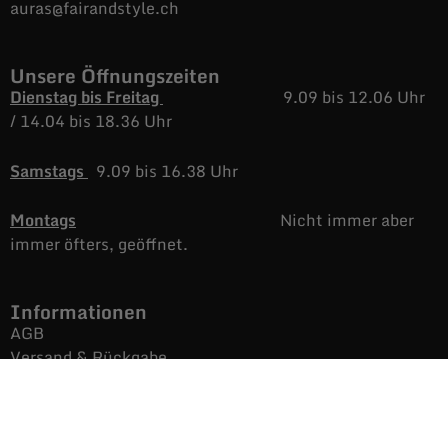
auras@fairandstyle.ch
Unsere Öffnungszeiten
Dienstag bis Freitag
9.09 bis 12.06 Uhr
/
14.04 bis 18.36 Uhr
Samstags
9.09 bis 16.38 Uhr
Montags
Nicht immer aber
immer öfters, geöffnet.
Informationen
AGB
Versand & Rückgabe
Impressum
Datenschutz
Noch mehr Auras