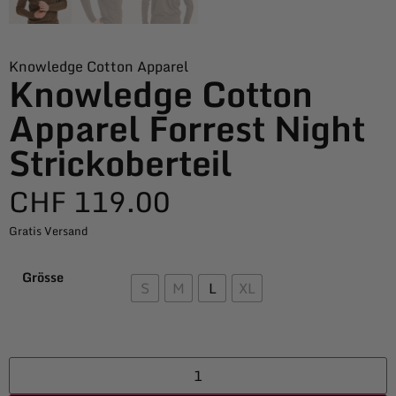
Knowledge Cotton Apparel
Knowledge Cotton
Apparel Forrest Night
Strickoberteil
CHF
119.00
Gratis Versand
Grösse
S
M
L
XL