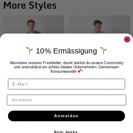
More Styles
10% Ermässigung
Abonniere unseren Freshletter, damit stärkst du unsere Community
und unterstützst ein echtes lokales Unternehmen. Gemeinsam
Konsumwandel
!
Vorname
Klitmøller
Klitmøller
Klitmøller Leon
Klitmøller Leon
Anmelden
Shirt Surf Blue
Shirt Cream
CHF
65.00
CHF
65.00
Nein, danke.