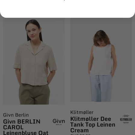
Klitmøller
Givn Berlin
Klitmøller Dee
Givn BERLIN
Tank Top Leinen
CAROL
Cream
Leinenbluse Oat