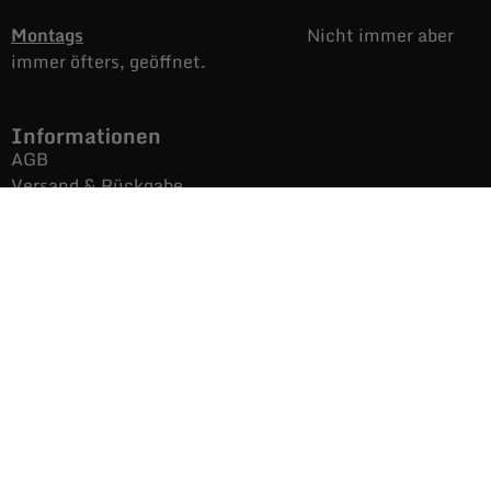
Montags
Nicht immer aber
immer öfters, geöffnet.
Informationen
AGB
Versand & Rückgabe
Impressum
Datenschutz
Noch mehr Auras
Brands
Gutscheine
Gesamtsortiment
Über uns
News
Secondhand $ Re-Used
Kontakt