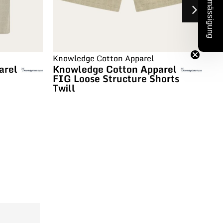
10% Ermässigung
Knowledge Cotton Apparel
Kn
arel
Knowledge Cotton Apparel
Kn
FIG Loose Structure Shorts
FI
Twill
li
C