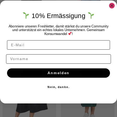
10% Ermässigung
Klitmøller
Klitmøller
Klitmøller Shirt
Klitmøller Dee
Abonniere unseren Freshletter, damit stärkst du unsere Community
und unterstützst ein echtes lokales Unternehmen. Gemeinsam
Sigrid Moss Green
Tank Top Leinen
Konsumwandel
!
Taupe
CHF
59.00
CHF
59.00
Vorname
Anmelden
Nein, danke.