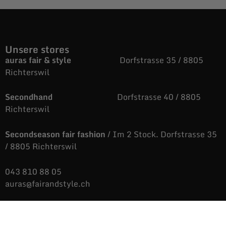
Unsere stores
auras fair & style
Dorfstrasse 35 / 8805
Richterswil
Secondhand
Dorfstrasse 40 / 8805
Richterswil
Secondseason fair fashion
/ Im 2 Stock. Dorfstrasse 35
/ 8805 Richterswil
043 810 88 05
auras@fairandstyle.ch
Unsere Öffnungszeiten