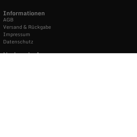
Informationen
AGB
Versand & Rückgabe
Impressum
Datenschutz
Noch mehr Auras
Brands
Gutscheine
Gesamtsortiment
Über uns
News
Secondhand $ Re-Used
Kontakt