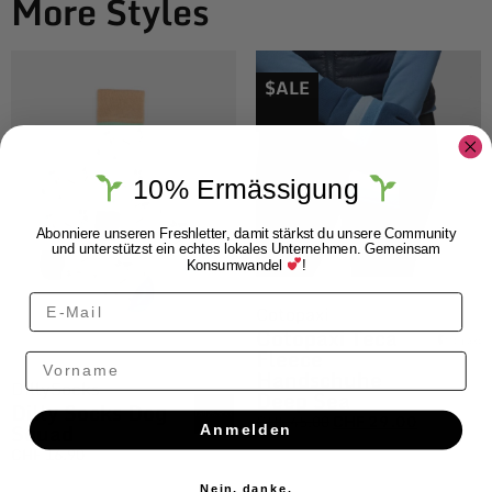
More Styles
$ALE
10% Ermässigung
Abonniere unseren Freshletter, damit stärkst du unsere Community
und unterstützst ein echtes lokales Unternehmen. Gemeinsam
Konsumwandel
!
Cotopaxi
Cotopaxi Teca
Fleece
Vorname
Handschuhe
DillySocks
Deep Sea
Dilly Socks Dog
CHF
45.00
CHF
29.00
Squad
Anmelden
CHF
16.90
Nein, danke.