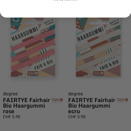
degree
degree
FAIRTYE Fairhair
FAIRTYE Fairhair
Bio Haargummi
Bio Haargummi
rose
ecru
CHF
5.90
CHF
5.90