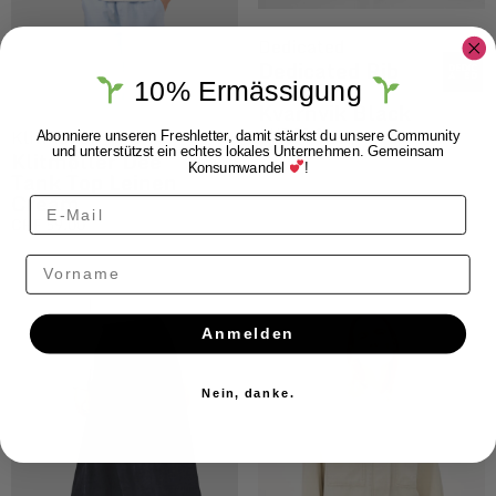
Dedicated
Dedicated Rib
Rock Skirt
10% Ermässigung
Kvarnvik Black
CHF
59.00
Klitmøller
Abonniere unseren Freshletter, damit stärkst du unsere Community
und unterstützst ein echtes lokales Unternehmen. Gemeinsam
Klitmøller Dee
Konsumwandel
!
Tank Top Leinen
Cream
CHF
59.00
Vorname
Anmelden
Nein, danke.