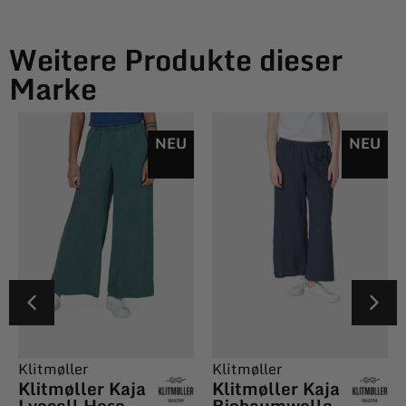
Weitere Produkte dieser
Marke
NEU
NEU
Klitmøller
Klitmøller
Klitmøller Kaja
Klitmøller Kaja
Lyocell Hose
Biobaumwolle-