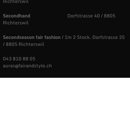
Richterswil
Secondhand
Dorfstrasse 40 / 8805
Richterswil
Secondseason fair fashion
/ Im 2 Stock. Dorfstrasse 35
/ 8805 Richterswil
043 810 88 05
auras@fairandstyle.ch
Unsere Öffnungszeiten
Dienstag bis Freitag
9.09 bis 12.06 Uhr
/
14.04 bis 18.36 Uhr
Samstags
9.09 bis 16.38 Uhr
Montags
Nicht immer aber