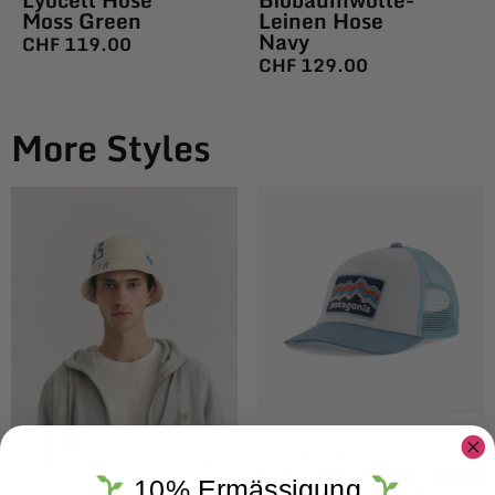
Moss Green
Leinen Hose
Navy
CHF
119.00
CHF
129.00
More Styles
Patagonia
Patagonia KIDS
10% Ermässigung