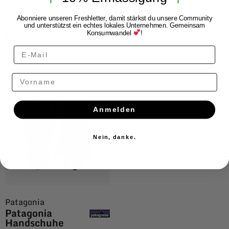
Trucker Hat Light
Thinking Mu
Plume Grey
Thinking Mu
Abonniere unseren Freshletter, damit stärkst du unsere Community
CHF
39.00
Pending Kenny
und unterstützst ein echtes lokales Unternehmen. Gemeinsam
Hat
Konsumwandel
!
CHF
59.00
Vorname
Anmelden
Nein, danke.
Patagonia
Patagonia
Handschuhe