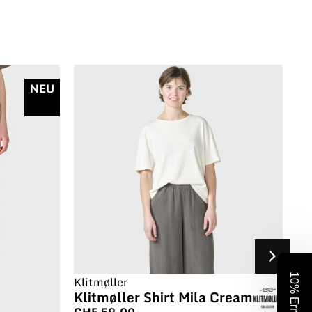
NEU
Klitmøller
Klitmøller Shirt Mila Cream
CHF
59.00