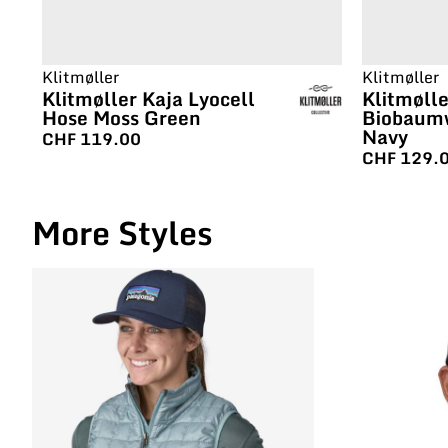
Klitmøller
Klitmøller
Klitmøller Kaja Lyocell
Klitmølle
Hose Moss Green
Biobaumw
Navy
CHF
119.00
CHF
129.
More Styles