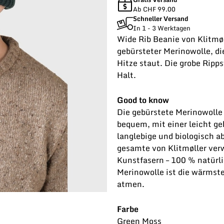
Ab CHF 99.00
Schneller Versand
In 1 - 3 Werktagen
Wide Rib Beanie von Klitmøl
gebürsteter Merinowolle, d
Hitze staut. Die grobe Ripp
Halt.
Good to know
Die gebürstete Merinowolle 
bequem, mit einer leicht ge
langlebige und biologisch 
gesamte von Klitmøller ver
Kunstfasern – 100 % natürli
Merinowolle ist die wärmste
atmen.
Farbe
Green Moss