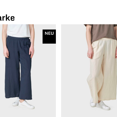
arke
NEU