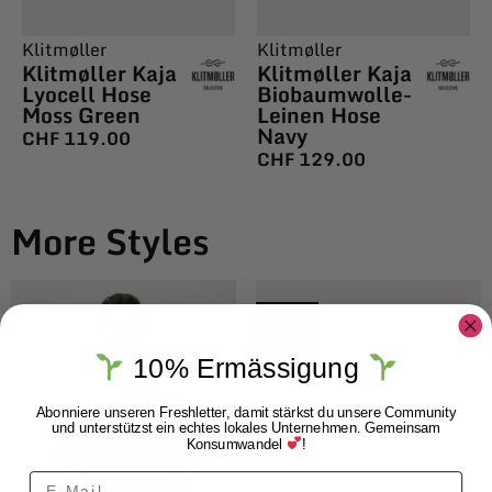
Klitmøller
Klitmøller
Klitmøller Kaja
Klitmøller Kaja
Lyocell Hose
Biobaumwolle-
Moss Green
Leinen Hose
Navy
CHF
119.00
CHF
129.00
More Styles
$ALE
10% Ermässigung
Abonniere unseren Freshletter, damit stärkst du unsere Community
und unterstützst ein echtes lokales Unternehmen. Gemeinsam
Konsumwandel
!