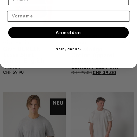
Vorname
Anmelden
Knowledge Cotton
Givn Berlin
Apparel
Givn BERLIN
Knowledge
Nein, danke.
Lasse Shirt
Cotton Apparel
Leinen English
Frauen Shirt
Violet
Leinen Pale Pink
CHF
59.90
CHF
79.00
CHF
39.00
NEU