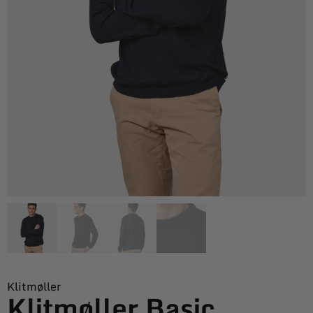
Klitmøller
Klitmøller Basic