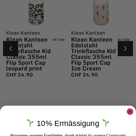
Klean Kanteen
Klean Kanteen
Klean Kanteen
Klean Kanteen
Edelstahl
Edelstahl
Trinkflasche Kid
Trinkflasche Kid
Classic 355ml
Classic 355ml
Flip Sport Cap
Flip Sport Cap
leopard print
Ice Cream
CHF
24.90
CHF
24.90
10% Ermässigung
Abonniere unseren Freshletter, damit stärkst du unsere Community