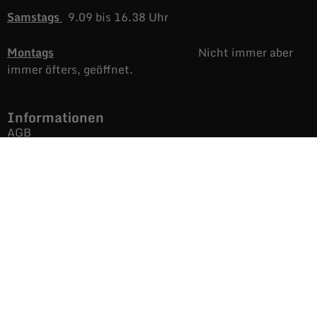
Samstags
9.09 bis 16.38 Uhr
Montags
Nicht immer aber
immer öfters, geöffnet.
Informationen
AGB
Versand & Rückgabe
Impressum
Datenschutz
Noch mehr Auras
Brands
Gutscheine
Gesamtsortiment
Über uns
News
Secondhand $ Re-Used