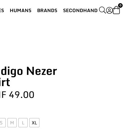
0
ES
HUMANS
BRANDS
SECONDHAND
ndigo Nezer
rt
HF
49.00
S
M
L
XL