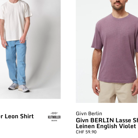
Givn Berlin
r Leon Shirt
Givn BERLIN Lasse Sh
Leinen English Violet
CHF
59.90