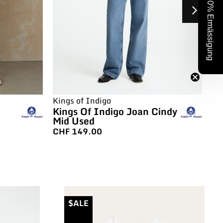
10% Ermässigung
Kings of Indigo
Ki
Kings Of Indigo Joan Cindy
Ki
Mid Used
Su
CHF
149.00
C
$ALE