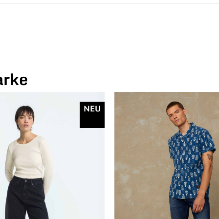
arke
NEU