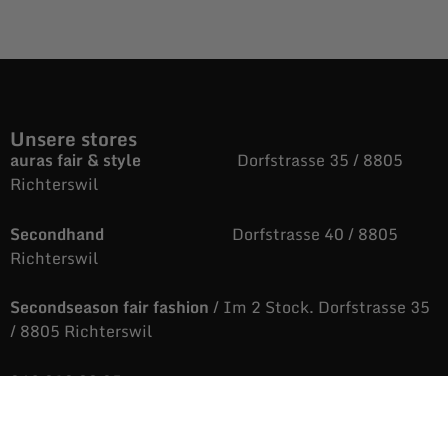
Unsere stores
auras fair & style
Dorfstrasse 35 / 8805
Richterswil
Secondhand
Dorfstrasse 40 / 8805
Richterswil
Secondseason fair fashion
/ Im 2 Stock. Dorfstrasse 35
/ 8805 Richterswil
043 810 88 05
auras@fairandstyle.ch