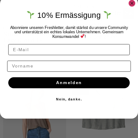
Dedicated
Dedicated T-Shirt
10% Ermässigung
Stockholm
Abstract Block
nudie Jeans Co
Abonniere unseren Freshletter, damit stärkst du unsere Community
Multi Color
Nudie Jeans Roy
und unterstützst ein echtes lokales Unternehmen. Gemeinsam
CHF
49.00
CHF
29.00
Konsumwandel
!
Easy Cloud T-
Shirt
CHF
69.00
Vorname
$ALE
Anmelden
Nein, danke.