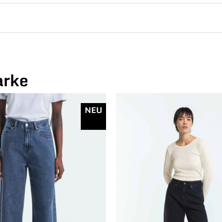
arke
NEU